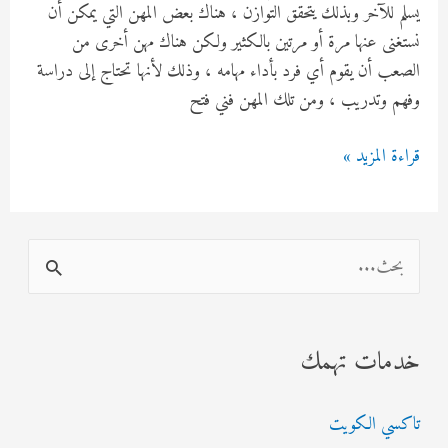
يسلم للآخر وبذلك يتحقق التوازن ، هناك بعض المهن التي يمكن أن
نستغنى عنها مرة أو مرتين بالكثير ولكن هناك مهن أخرى من
الصعب أن يقوم أي فرد بأداء مهامه ، وذلك لأنها تحتاج إلى دراسة
وفهم وتدريب ، ومن تلك المهن فني فتح
فني
قراءة المزيد »
فتح
سيارات
مقفلة
ا
الاحمدي
ل
92295349
ب
خدمات تهمك
ح
ث
تاكسي الكويت
ع