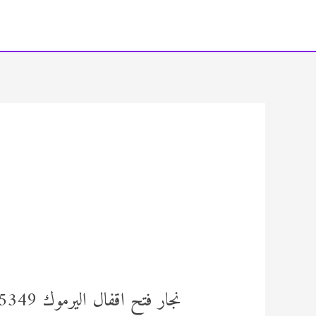
خطي
لى
لمحتوى
نجار فتح اقفال اليرموك 92295349