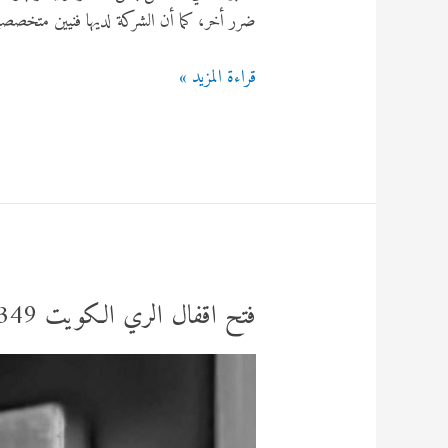
ضرر أخر، كما أن الشركة لديها فنيين متخصصي
شركة
قراءة المزيد »
فتح
اقفال
جابر
الحمد
92295349
فتح اقفال الري الكويت 92295349