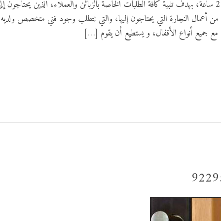
يعمل نجار فتح اقفال اليرموك على مدار ال 24 ساعة، بهدف تلبية كافة الطلبات الخاصة بالزبائن والعملاء، الذين يحتاجون إل
 من أعمال النجارة التي يحتاجون إليها، والتي تتطلب وجود فني متخصص ولديه
ل مع جميع أنواع الأقفال، و يستطيع أن يقوم […]