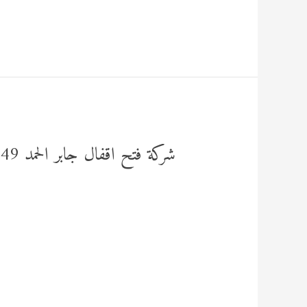
فتح
أبواب
القصور
92295349
شركة فتح اقفال جابر الحمد 92295349