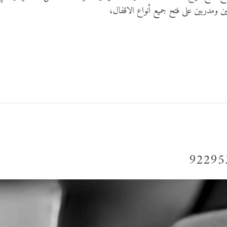
ن ومدربين على فتح جميع أنواع الاقفال،