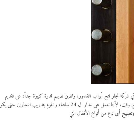
ي شركة نجار فتح أبواب القصور، والذين لديهم قدرة كبيرة جداً، على تقديم
العديد من الخدمات، التي تحتاجون إليها في أي وقت، لأننا نعمل على مدار ال 24 ساعة، و نقوم بتدريب النجارين حتى 
 وتصليح أي نوع من أنواع الأقفال التي