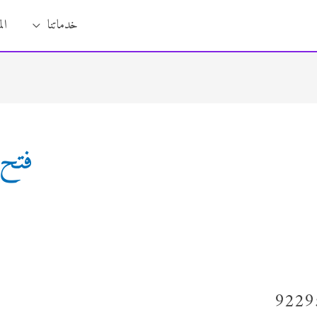
خدماتنا
ال
فتح 