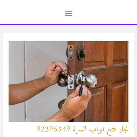
خطي
القائمة
لى
لمحتوى
الرئيسية
نجار فتح ابواب السرة 92295349