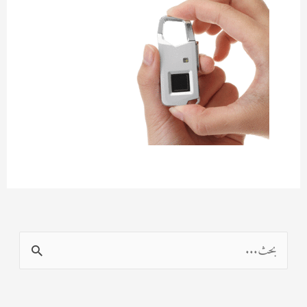
ا
ل
ب