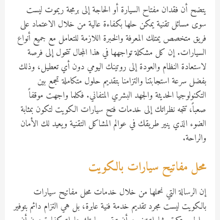
يتضح أن فقدان مفتاح السيارة أو الحاجة إلى برمجة ريموت ليست
سوى مسائل تقنية يمكن حلها بكفاءة عالية من خلال الاعتماد على
فريق متخصص يمتلك المعرفة والخبرة اللازمة للتعامل مع جميع أنواع
السيارات. إن كل مشكلة تواجهها في هذا المجال تتحول إلى فرصة
لاستعادة النظام والعودة إلى روتينك اليومي دون أي تعطيل، وذلك
بفضل سرعة استجابتنا والتزامنا بتقديم حلول متكاملة تجمع بين
التكنولوجيا الحديثة والجهد البشري المتفاني. فكلما واجهت موقفاً
صعباً، تتجه نظراتك إلى خدمات فتح سيارات الكويت لتكون بمثابة
الضوء الذي ينير طريقك في عوالم المشاكل التقنية ويعيد لك الأمان
والراحة.
محل مفاتيح سيارات بالكويت
إن الرسالة التي نحملها من خلال خدمات محل مفاتيح سيارات
بالكويت ليست مجرد تقديم خدمة فنية عابرة، بل هي التزام دائم بتوفير