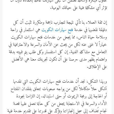
حلول مبتكرة وشاملة تضمن أن تبقى سيارتك عاملة بكفاءة دون أن
تؤثر أي مشكلة فنية على حياتك اليومية.
إن ثقة العملاء بنا تأتي نتيجة لتجارب ناجحة ومتكررة تثبت أن كل
دقيقة نقضيها في خدمة
فتح سيارات الكويت
هي استثمار في راحة
وسلامة حياة الناس، مما يجعل من خدمات فتح سيارات الكويت
خياراً لا غنى عنه لكل من يبحث عن الأمان والسرعة والاحترافية في
التعامل مع مشاكله الفنية. إن كل استفسار وكل طلب يتم تلبيته بدقة
واهتمام يُظهر مدى حرصنا على أن تكون تجربتك معنا هي الأفضل
على الإطلاق.
وبهذا الشكل، نجد أن خدمات فتح سيارات الكويت التي نقدمها
تشكل حلاً متكاملاً لكل من يواجه صعوبات تتعلق بفقدان المفتاح
أو الحاجة إلى برمجة الريموت أو حتى استبداله. إن التزامنا بجودة
الأداء والسرعة في الاستجابة يجعل من كل حالة نعمل عليها قصة
نجاح تُضاف إلى سجل إنجازاتنا وتؤكد على قدرتنا على تقديم خدمة فنية