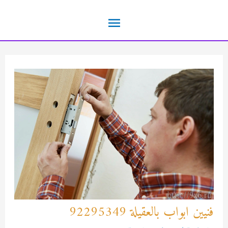
خطي
القائمة
لى
لمحتوى
الرئيسية
فنيين ابواب بالعقيلة 92295349