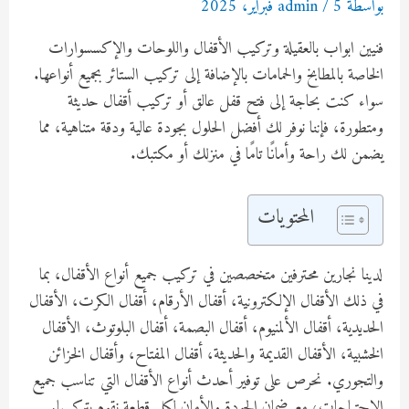
بواسطة
5 فبراير، 2025
/
admin
فنيين ابواب بالعقيلة وتركيب الأقفال واللوحات والإكسسوارات
الخاصة بالمطابخ والحمامات بالإضافة إلى تركيب الستائر بجميع أنواعها.
سواء كنت بحاجة إلى فتح قفل عالق أو تركيب أقفال حديثة
ومتطورة، فإننا نوفر لك أفضل الحلول بجودة عالية ودقة متناهية، مما
يضمن لك راحة وأمانًا تامًا في منزلك أو مكتبك.
المحتويات
لدينا نجارين محترفين متخصصين في تركيب جميع أنواع الأقفال، بما
في ذلك الأقفال الإلكترونية، أقفال الأرقام، أقفال الكرت، الأقفال
الحديدية، أقفال الألمنيوم، أقفال البصمة، أقفال البلوتوث، الأقفال
الخشبية، الأقفال القديمة والحديثة، أقفال المفتاح، وأقفال الخزائن
والتجوري. نحرص على توفير أحدث أنواع الأقفال التي تناسب جميع
الاحتياجات، مع ضمان الجودة والأمان لكل قطعة نقوم بتركيبها.