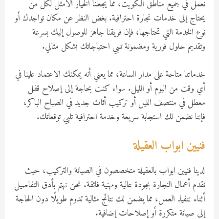
نعمل في جميع مناطق الكويت، مما يجعلنا الخيار الأمثل لكل من
يحتاج إلى خدمات نجارة احترافية. بغض النظر عن مكان تواجدك أو
نوع الخدمة التي تحتاجها، فإن فريقنا جاهز للوصول إليك بسرعة
وتقديم حلول فورية ومضمونة تلبي احتياجاتك بشكل مثالي.
خدماتنا متاحة على مدار الساعة، مما يعني أنه يمكنك الاعتماد علينا في
أي وقت من اليوم أو الليل. سواء كنت بحاجة إلى إصلاح قفل
معطل في منتصف الليل أو تركيب أثاث جديد في الصباح الباكر،
فإننا نضمن لك استجابة سريعة وخدمة احترافية تلبي توقعاتك.
فنيين ابواب العقيلة
لدينا فنيين ابواب بالعقيلة متخصصون في الصيانة والتركيب، حيث
نقدم أعمال النجارة بجودة عالية ومهنية فائقة. نحن نهتم بأدق التفاصيل
أثناء تنفيذ العمل، مما يضمن لك نتائج مثالية تدوم طويلًا دون الحاجة
إلى صيانة متكررة أو إصلاحات إضافية.