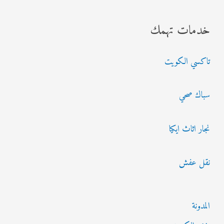
ب
خدمات تهمك
ح
ث
تاكسي الكويت
ع
ن
سباك صحي
:
نجار اثاث ايكيا
نقل عفش
المدونة