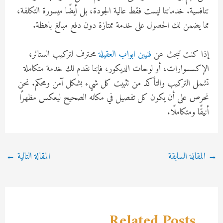
تنافسية. خدماتنا ليست فقط عالية الجودة، بل أيضًا ميسورة التكلفة،
مما يضمن لك الحصول على خدمة ممتازة دون دفع مبالغ باهظة.
إذا كنت تبحث عن
فنيين ابواب العقيلة
محترف لتركيب الستائر،
الإكسسوارات، أو لوحات الديكور، فإننا نقدم لك خدمة متكاملة
تشمل التركيب والتأكد من تثبيت كل شيء بشكل آمن ومحكم. نحن
نحرص على أن يكون كل تفصيل في مكانه الصحيح ليعكس مظهرًا
أنيقًا ومتكاملًا.
Post
→
المقالة السابقة
المقالة التالية
←
navigation
Related Posts