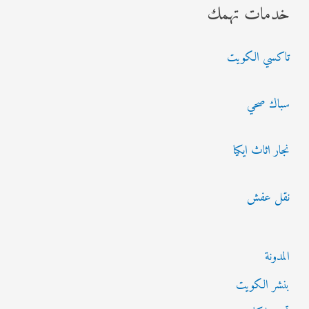
خدمات تهمك
ح
ث
تاكسي الكويت
ع
ن
سباك صحي
:
نجار اثاث ايكيا
نقل عفش
المدونة
بنشر الكويت