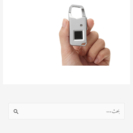
ا
ل
ب