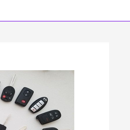
خطي
لى
لمحتوى