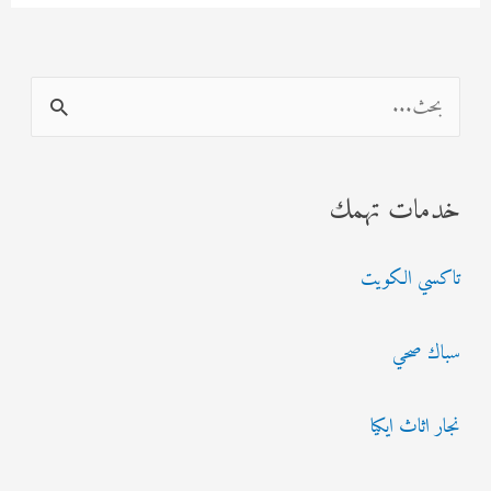
ا
ل
ب
خدمات تهمك
ح
ث
تاكسي الكويت
ع
ن
سباك صحي
:
نجار اثاث ايكيا