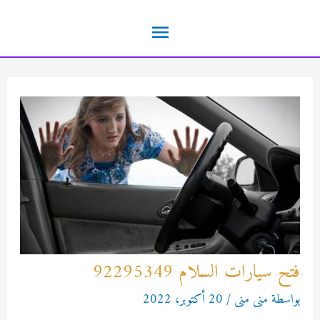
خطي
القائمة
لى
لمحتوى
الرئيسية
فتح سيارات السلام 92295349
بواسطة
منى منى
/
20 أكتوبر، 2022