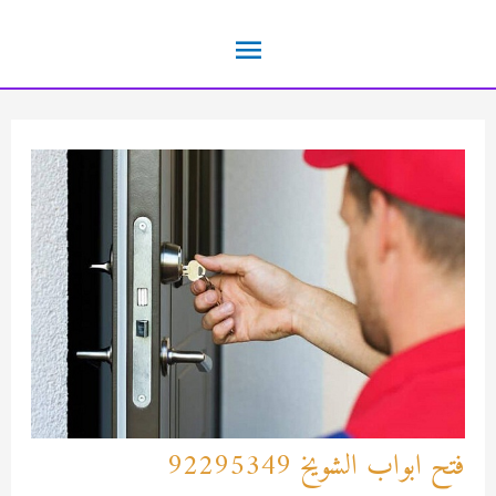
خطي
القائمة
لى
لمحتوى
الرئيسية
فتح ابواب الشويخ 92295349