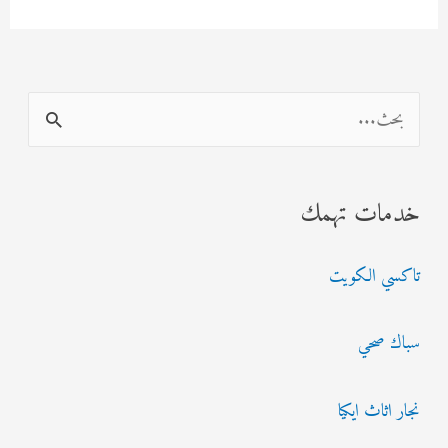
ا
ل
ب
خدمات تهمك
ح
ث
تاكسي الكويت
ع
ن
سباك صحي
:
نجار اثاث ايكيا