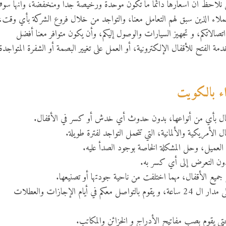
ولكن نلاحظ أن أسعارها دائماً ما تكون موحدة ورخيصة جداً ومنخفضة، وأنها س
 العملاء الذين سبق لهم التعامل معنا، والتواجد من خلال فروع الشركة بأي وقت،
ى اتصالاتكم، و تجهيز السيارات والوصول إليكم، وأن يكون متوافر معنا أفضل
مة الفتح للأقفال الإلكترونية، أو العمل على تغيير البصمة أو الشفرة المتواجدة
اء بالكويت
أقفال بأي من أنواعها، بدون حدوث أي خدش أو كسر في الأقفال.
ل الأمريكية والألمانية، التي تتحمل التواجد لفترة طويلة.
العميل، وحل المشكلة الخاصة بوجود الصدأ عليه.
بدون التعرض إلى أي كسر به.
جميع الأقفال، مهما اختلفت من ناحية جودتها أو تصنيعها.
نقدم لكم نجار فتح أبواب متواجد على مدار ال 24 ساعة، و يقوم بالتواصل معكم في أيام الإجازات والعطلات
 حتى يقوم بصب مفاتيح الأدراج و الخزائن والمكاتب.