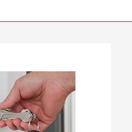
خطي
لى
لمحتوى