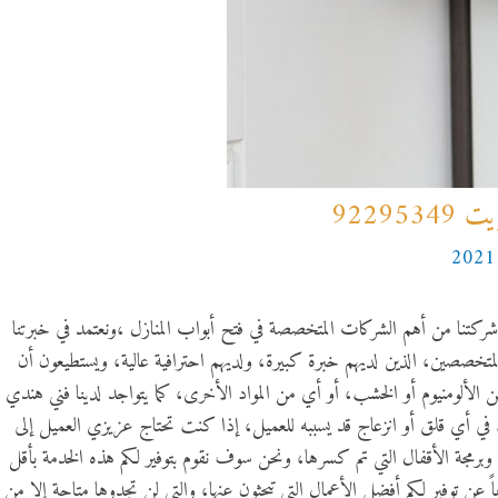
92295
شركتنا من أهم الشركات المتخصصة في فتح أبواب المنازل ،ونعتمد في خبرتنا
المتخصصين، الذين لديهم خبرة كبيرة، ولديهم احترافية عالية، ويستطيعون أن
ن الألومنيوم أو الخشب، أو أي من المواد الأخرى، كما يتواجد لدينا فني هندي
 في أي قلق أو انزعاج قد يسببه للعميل، إذا كنت تحتاج عزيزي العميل إلى
وبرمجة الأقفال التي تم كسرها، ونحن سوف نقوم بتوفير لكم هذه الخدمة بأقل
عن توفير لكم أفضل الأعمال التي تبحثون عنها، والتي لن تجدوها متاحة إلا من