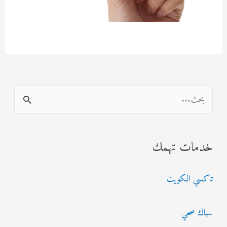
ا
ل
ب
خدمات تهمك
ح
ث
تاكسي الكويت
ع
ن
سباك صحي
: