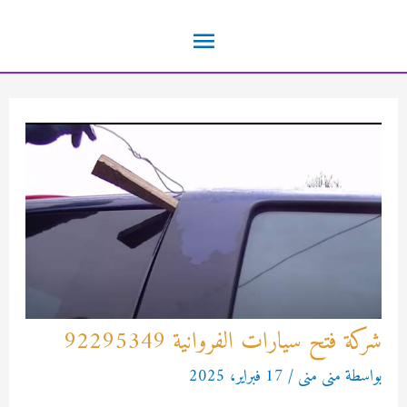
خطي
القائمة
لى
لمحتوى
الرئيسية
شركة فتح سيارات الفروانية 92295349
بواسطة
منى منى
/
17 فبراير، 2025