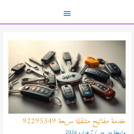
خطي
القائمة
لى
لمحتوى
الرئيسية
خدمة مفاتيح متنقلة سريعة 92295349
بواسطة
منى منى
/
7 فبراير، 2026