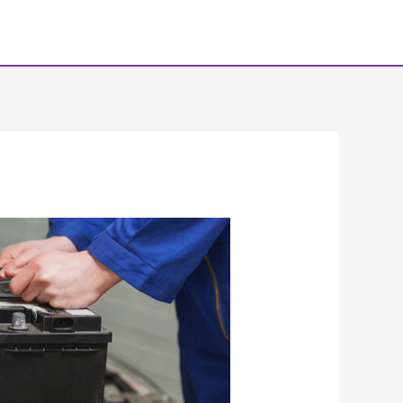
خطي
لى
لمحتوى