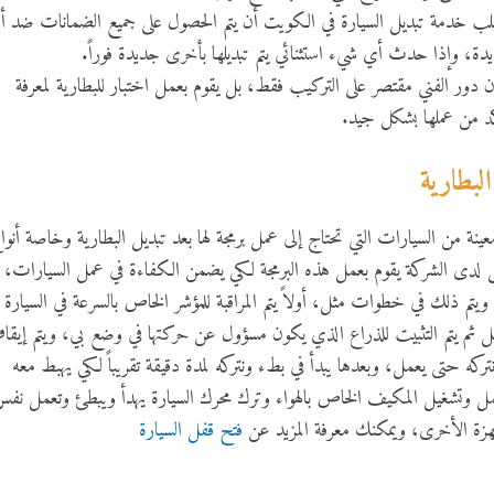
لب خدمة تبديل السيارة في الكويت أن يتم الحصول على جميع الضمانات ضد أ
دة، وإذا حدث أي شيء استثنائي يتم تبديلها بأخرى جديدة فوراً.
يكون دور الفني مقتصر على التركيب فقط، بل يقوم بعمل اختبار للبطارية لمعرفة
كد من عملها بشكل جيد.
لبطارية
عينة من السيارات التي تحتاج إلى عمل برمجة لها بعد تبديل البطارية وخاصة أنوا
ل لدى الشركة يقوم بعمل هذه البرمجة لكي يضمن الكفاءة في عمل السيارات،
ية ويتم ذلك في خطوات مثل، أولاً يتم المراقبة للمؤشر الخاص بالسرعة في السيارة
فرامل ثم يتم التثبيت للذراع الذي يكون مسؤول عن حركتها في وضع بي، ويتم إيق
نتركه حتى يعمل، وبعدها يبدأ في بطء ونتركه لمدة دقيقة تقريباً لكي يهبط معه
بعمل وتشغيل المكيف الخاص بالهواء وترك محرك السيارة يهدأ ويبطئ وتعمل نف
جهزة الأخرى، ويمكنك معرفة المزيد عن
فتح قفل السيارة